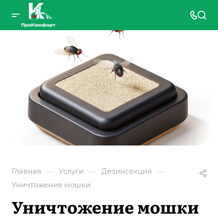
—
—
—
Главная
Услуги
Дезинсекция
Уничтожение мошки
Уничтожение мошки