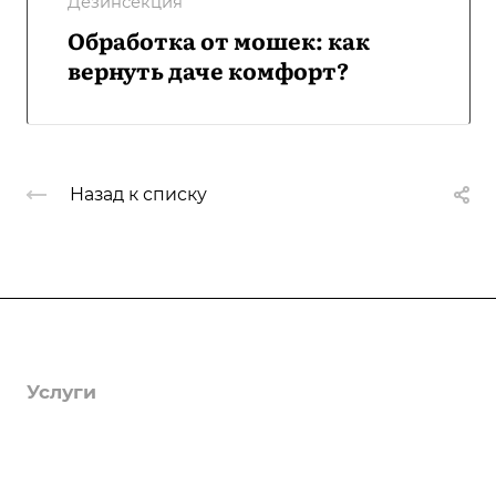
Дезинсекция
Обработка от мошек: как
вернуть даче комфорт?
Назад к списку
Компания
О компании
Услуги
Лицензии
Гербицидная обработка
Информация
Отзывы
Защита деревьев
Статьи
Вопрос-ответ
Вакансии