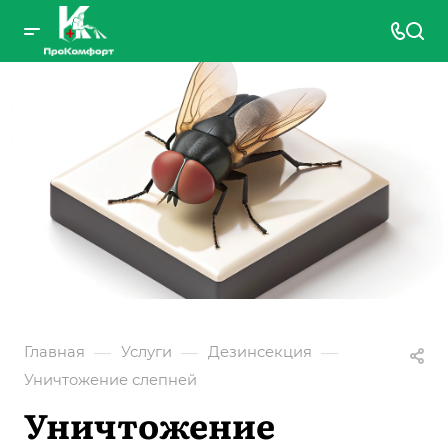
—
—
—
Главная
Услуги
Дезинсекция
Уничтожение слепней
Уничтожение