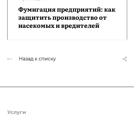
Фумигация предприятий: как
защитить производство от
насекомых и вредителей
Назад к списку
Компания
О компании
Услуги
Лицензии
Гербицидная обработка
Информация
Отзывы
Защита деревьев