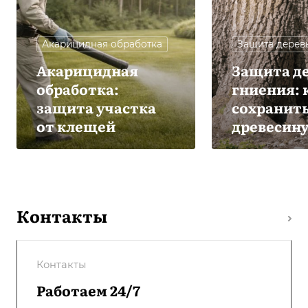
Акарицидная обработка
Защита дерев
Акарицидная
Защита де
обработка:
гниения: 
защита участка
сохранит
от клещей
древесин
Контакты
Контакты
Работаем 24/7