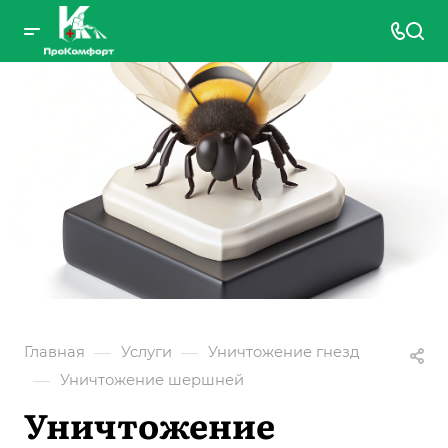
—
—
Главная
Услуги
Уничтожение гнезд
—
Уничтожение шершней
Уничтожение