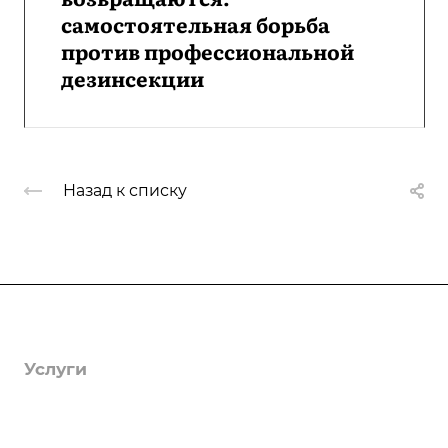
самостоятельная борьба
против профессиональной
дезинсекции
Назад к списку
Компания
О компании
Услуги
Лицензии
Гербицидная обработка
Информация
Отзывы
Защита деревьев
Статьи