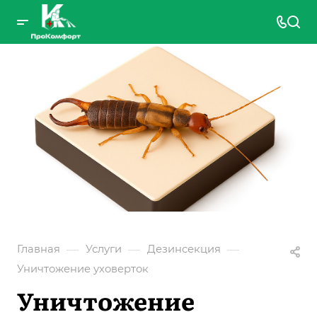
—
—
—
Главная
Услуги
Дезинсекция
Уничтожение уховерток
Уничтожение